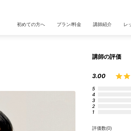
初めての方へ
プラン/料金
講師紹介
レ
講師の評価
3.00
5
4
3
2
1
評価数(0)