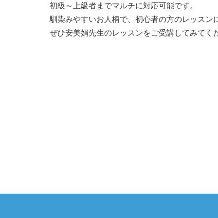
初級～上級者までマルチに対応可能です。
馴染みやすいお人柄で、初心者の方のレッスン
18:00
-
ぜひ安美娟先生のレッスンをご受講してみてく
18:30
-
19:00
-
19:30
-
20:00
-
20:30
-
21:00
-