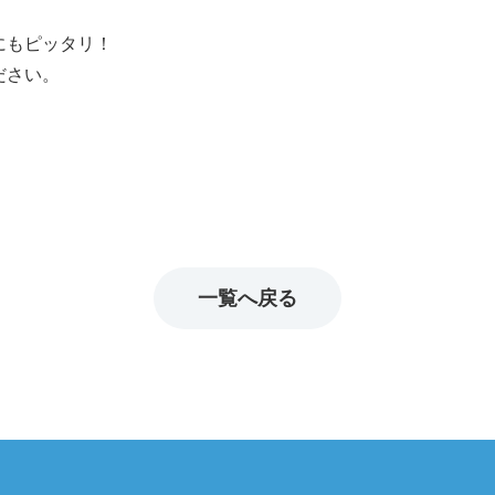
にもピッタリ！
-
-
-
-
ださい。
-
-
-
-
-
-
-
-
-
-
-
-
一覧へ戻る
-
-
-
-
-
-
-
-
-
-
-
-