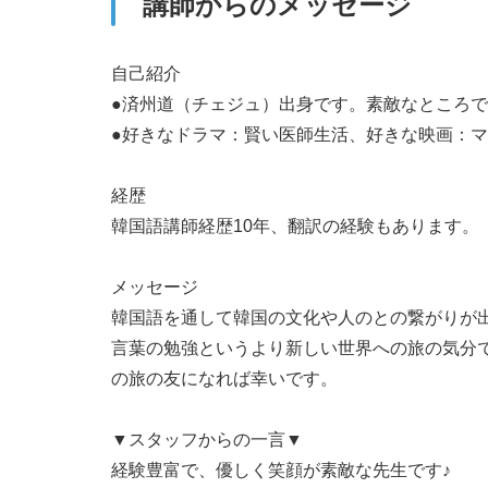
講師からのメッセージ
14:00
-
自己紹介
14:30
-
●済州道（チェジュ）出身です。素敵なところで
●好きなドラマ：賢い医師生活、好きな映画：
15:00
-
経歴
15:30
-
韓国語講師経歴10年、翻訳の経験もあります。
16:00
-
メッセージ
韓国語を通して韓国の文化や人のとの繋がりが
16:30
-
言葉の勉強というより新しい世界への旅の気分
の旅の友になれば幸いです。
17:00
-
▼スタッフからの一言▼
経験豊富で、優しく笑顔が素敵な先生です♪
17:30
-