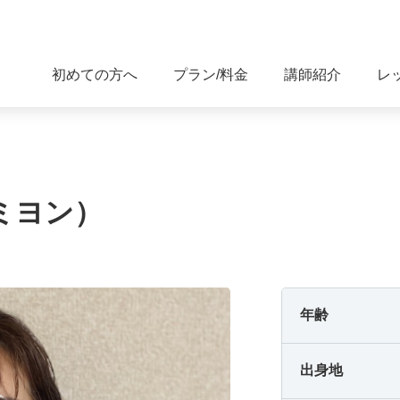
初めての方へ
プラン/料金
講師紹介
レ
-
-
-
-
-
-
-
-
ミヨン）
-
-
-
-
-
-
-
-
年齢
-
-
-
-
出身地
-
-
-
-