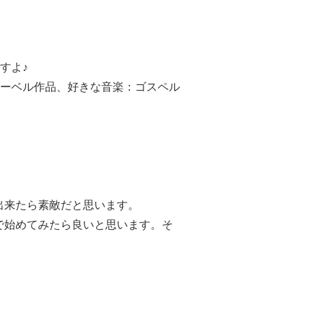
-
-
-
-
-
-
-
-
すよ♪
マーベル作品、好きな音楽：ゴスペル
-
-
-
-
-
-
-
-
-
-
-
-
出来たら素敵だと思います。
-
-
-
-
で始めてみたら良いと思います。そ
-
-
-
-
-
-
-
-