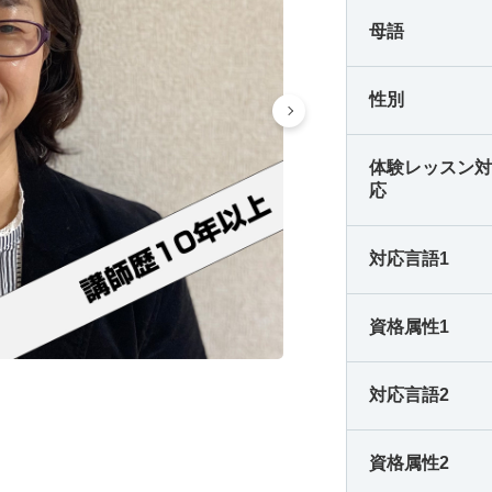
母語
-
-
-
-
性別
-
-
-
-
体験レッスン
-
-
-
-
応
-
-
-
-
対応言語1
-
-
-
-
資格属性1
-
-
-
-
対応言語2
-
-
-
-
資格属性2