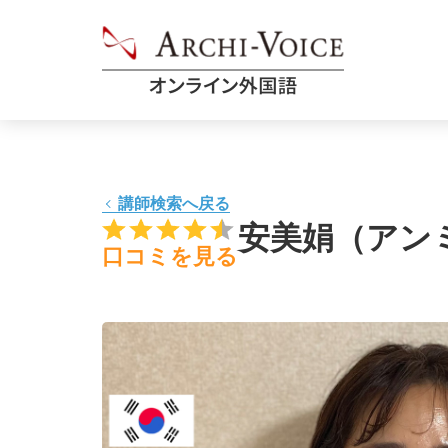
00:00
-
00:30
-
講師検索へ戻る
安美娟（アン
01:00
-
口コミを見る
01:30
-
02:00
-
02:30
-