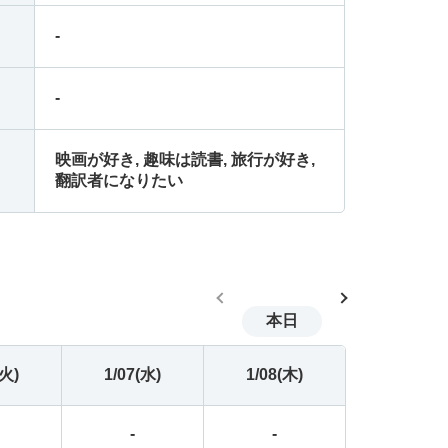
-
-
-
-
-
-
-
-
映画が好き, 趣味は読書, 旅行が好き,
翻訳者になりたい
-
-
-
-
-
-
本日
-
-
(火)
1/07(水)
1/08(木)
-
-