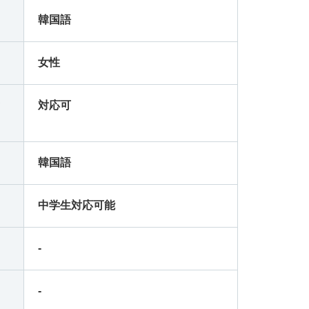
韓国語
-
-
女性
-
-
対
対応可
-
-
-
-
韓国語
-
-
中学生対応可能
-
-
-
-
-
-