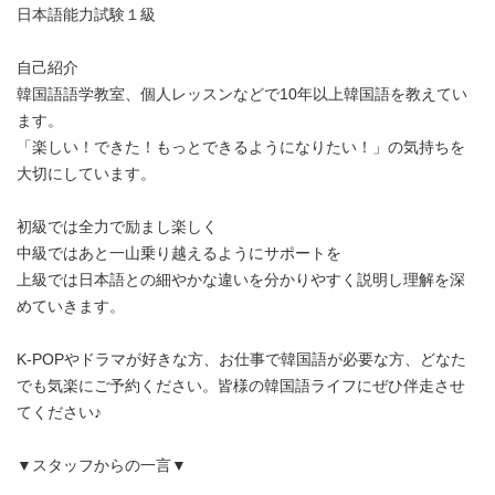
日本語能力試験１級
20:30
-
-
-
自己紹介
21:00
-
-
-
韓国語語学教室、個人レッスンなどで10年以上韓国語を教えてい
ます。
「楽しい！できた！もっとできるようになりたい！」の気持ちを
21:30
-
-
-
大切にしています。
22:00
-
-
-
初級では全力で励まし楽しく
中級ではあと一山乗り越えるようにサポートを
上級では日本語との細やかな違いを分かりやすく説明し理解を深
22:30
-
-
-
めていきます。
23:00
-
-
-
K-POPやドラマが好きな方、お仕事で韓国語が必要な方、どなた
でも気楽にご予約ください。皆様の韓国語ライフにぜひ伴走させ
てください♪
23:30
-
-
-
▼スタッフからの一言▼