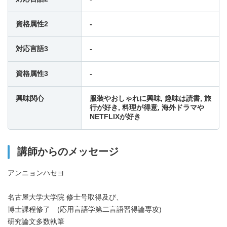
資格属性2
-
17:00
-
-
-
対応言語3
-
17:30
-
-
-
資格属性3
-
18:00
-
-
-
興味関心
服装やおしゃれに興味, 趣味は読書, 旅
行が好き, 料理が得意, 海外ドラマや
18:30
NETFLIXが好き
-
-
-
19:00
-
-
-
講師からのメッセージ
アンニョンハセヨ
19:30
-
-
-
名古屋大学大学院 修士号取得及び、
20:00
-
-
-
博士課程修了 (応用言語学第二言語習得論専攻)
研究論文多数執筆