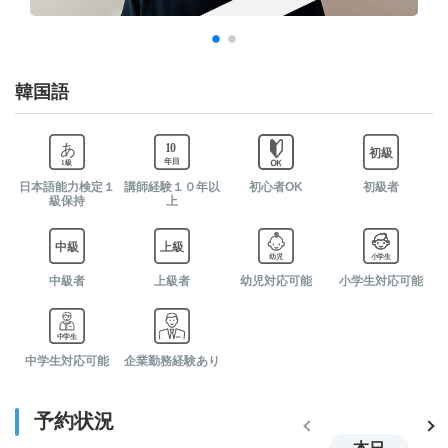
05:30
-
-
-
06:00
-
-
-
韓国語
06:30
-
-
-
日本語能力検定１
講師経験１０年以
初心者OK
初級者
07:00
-
-
-
級保持
上
07:30
-
-
-
中級者
上級者
幼児対応可能
小学生対応可能
08:00
-
-
-
中学生対応可能
企業勤務経験あり
08:30
-
-
-
予約状況
09:00
-
-
-