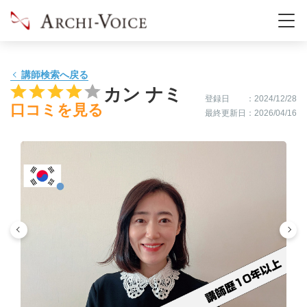
02:00
-
-
-
02:30
-
-
-
講師検索へ戻る
カン ナミ
登録日
：2024/12/28
口コミを見る
03:00
-
-
-
最終更新日
：2026/04/16
03:30
-
-
-
04:00
-
-
-
04:30
-
-
-
05:00
-
-
-