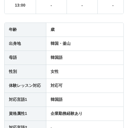
13:00
-
-
-
13:30
-
-
-
年齢
歳
14:00
-
-
-
出身地
韓国・釜山
14:30
-
-
-
母語
韓国語
性別
女性
15:00
-
-
-
体験レッスン対応
対応可
15:30
-
-
-
対応言語1
韓国語
16:00
-
-
-
資格属性1
企業勤務経験あり
16:30
-
-
-
対応言語2
-