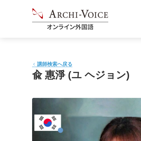
講師検索へ戻る
兪 惠淨 (ユ ヘジョン)