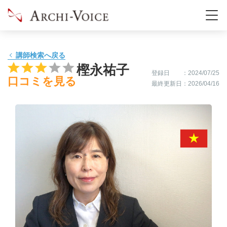
02:30
-
-
-
03:00
-
-
-
講師検索へ戻る
03:30
-
-
-
樫永祐子
登録日
：2024/07/25
口コミを見る
最終更新日
：2026/04/16
04:00
-
-
-
04:30
-
-
-
05:00
-
-
-
05:30
-
-
-
06:00
-
-
-