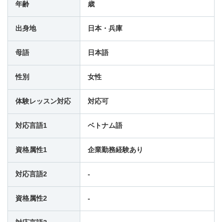
年齢
歳
14:00
-
-
-
出身地
日本・兵庫
14:30
-
-
-
母語
日本語
性別
女性
15:00
-
-
-
体験レッスン対応
対応可
15:30
-
-
-
対応言語1
ベトナム語
16:00
-
-
-
資格属性1
企業勤務経験あり
16:30
-
-
-
対応言語2
-
資格属性2
-
17:00
-
-
-