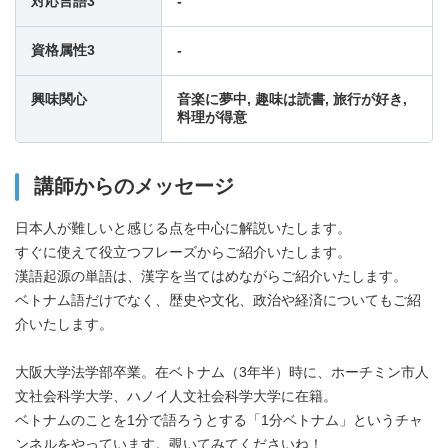
対応言語3
-
17:30
-
-
-
資格属性3
-
18:00
-
-
-
興味関心
音楽に夢中, 趣味は読書, 旅行が好き,
料理が得意
18:30
-
-
-
講師からのメッセージ
19:00
-
-
-
日本人が難しいと感じる点を中心に解説いたします。
すぐに使えて役立つフレーズからご紹介いたします。
19:30
-
-
-
漢語起源の単語は、漢字を当てはめながらご紹介いたします。
ベトナム語だけでなく、歴史や文化、政治や経済についてもご紹
20:00
-
-
-
介いたします。
大阪大学法学部卒業。在ベトナム（3年半）時に、ホーチミン市人
20:30
-
-
-
文社会科学大学、ハノイ人文社会科学大学に在籍。
ベトナムのことを1分で語ろうとする「1分ベトナム」というチャ
21:00
-
-
-
ンネルをやっています。覗いてみてくださいね！