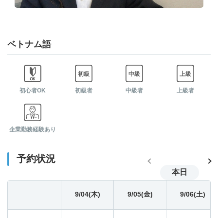
06:30
-
-
-
ベトナム語
07:00
-
-
-
07:30
-
-
-
初心者OK
初級者
中級者
上級者
08:00
-
-
-
企業勤務経験あり
08:30
-
-
-
予約状況
09:00
-
-
-
本日
09:30
9/04(木)
-
9/05(金)
-
9/06(土)
-