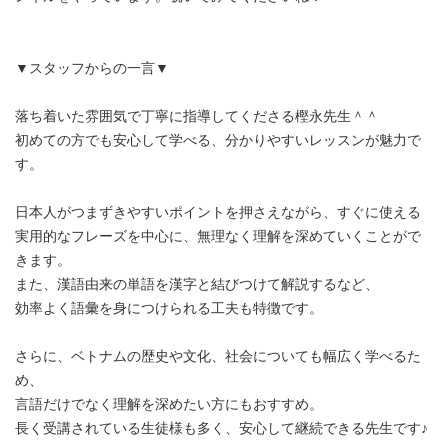
21:30
-
-
-
▼スタッフからの一言▼
22:00
-
-
-
落ち着いた雰囲気で丁寧に指導してくださる樫永先生＾＾
初めての方でも安心して学べる、分かりやすいレッスンが魅力で
す。
22:30
-
-
-
日本人がつまずきやすいポイントを押さえながら、すぐに使える
23:00
-
-
-
実用的なフレーズを中心に、無理なく理解を深めていくことがで
きます。
また、漢語由来の単語を漢字と結びつけて解説するなど、
23:30
-
-
-
効率よく語彙を身につけられる工夫も特徴です。
さらに、ベトナムの歴史や文化、社会についても幅広く学べるた
め、
言語だけでなく理解を深めたい方にもおすすめ。
長く受講されている生徒様も多く、安心して継続できる先生です♪