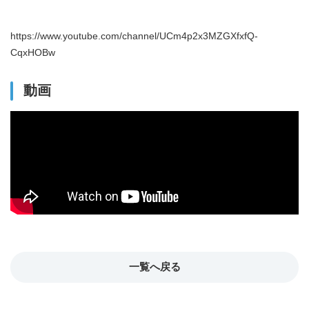
https://www.youtube.com/channel/UCm4p2x3MZGXfxfQ-
CqxHOBw
動画
一覧へ戻る