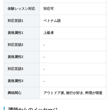
体験レッスン対応
対応可
15:30
-
-
-
対応言語1
ベトナム語
16:00
-
-
-
資格属性1
上級者
16:30
-
-
-
対応言語2
-
資格属性2
-
17:00
-
-
-
対応言語3
-
17:30
-
-
-
資格属性3
-
18:00
-
-
-
興味関心
アウトドア派, 旅行が好き, 料理が得意
18:30
-
-
-
講師からのメッセージ