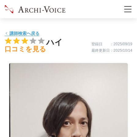
00:30
-
-
-
01:00
-
-
-
講師検索へ戻る
ハイ
登録日
：2025/09/19
口コミを見る
最終更新日
：2025/10/14
01:30
-
-
-
02:00
-
-
-
02:30
-
-
-
03:00
-
-
-
03:30
-
-
-