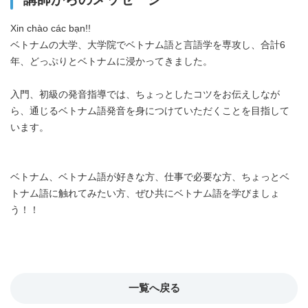
19:00
-
-
-
Xin chào các bạn!!
ベトナムの大学、大学院でベトナム語と言語学を専攻し、合計6
19:30
-
-
-
年、どっぷりとベトナムに浸かってきました。
入門、初級の発音指導では、ちょっとしたコツをお伝えしなが
20:00
-
-
-
ら、通じるベトナム語発音を身につけていただくことを目指して
います。
20:30
-
-
-
ベトナム、ベトナム語が好きな方、仕事で必要な方、ちょっとベ
21:00
-
-
-
トナム語に触れてみたい方、ぜひ共にベトナム語を学びましょ
う！！
21:30
-
-
-
22:00
-
-
-
一覧へ戻る
22:30
-
-
-