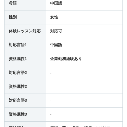
14:30
-
-
-
母語
中国語
性別
女性
15:00
-
-
-
体験レッスン対応
対応可
15:30
-
-
-
対応言語1
中国語
16:00
-
-
-
資格属性1
企業勤務経験あり
16:30
-
-
-
対応言語2
-
資格属性2
-
17:00
-
-
-
対応言語3
-
17:30
-
-
-
資格属性3
-
18:00
-
-
-