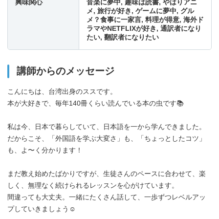
興味関心
音楽に夢中, 趣味は読書, やはりアニ
メ, 旅行が好き, ゲームに夢中, グル
18:30
メ？食事に一家言, 料理が得意, 海外ド
-
-
-
ラマやNETFLIXが好き, 通訳者になり
たい, 翻訳者になりたい
19:00
-
-
-
講師からのメッセージ
19:30
-
-
-
こんにちは、台湾出身のススです。
本が大好きで、毎年140冊くらい読んでいる本の虫です📚
20:00
-
-
-
私は今、日本で暮らしていて、日本語を一から学んできました。
20:30
-
-
-
だからこそ、「外国語を学ぶ大変さ」も、「ちょっとしたコツ」
も、よ〜く分かります！
21:00
-
-
-
まだ教え始めたばかりですが、生徒さんのペースに合わせて、楽
しく、無理なく続けられるレッスンを心がけています。
21:30
-
-
-
間違っても大丈夫。一緒にたくさん話して、一歩ずつレベルアッ
プしていきましょう☺️